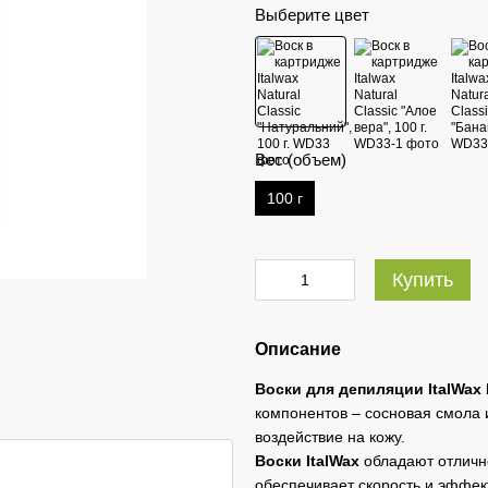
Выберите цвет
Вес (объем)
100 г
Купить
Описание
Воски для депиляции ItalWax N
компонентов – сосновая смола 
воздействие на кожу.
Воски ItalWax
обладают отлично
обеспечивает скорость и эффек