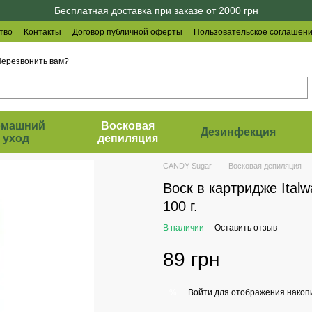
Бесплатная доставка при заказе от 2000 грн
тво
Контакты
Договор публичной оферты
Пользовательское соглашен
ерезвонить вам?
омашний
Восковая
Дезинфекция
уход
депиляция
CANDY Sugar
Восковая депиляция
Воск в картридже Italw
100 г.
В наличии
Оставить отзыв
89 грн
Войти
для отображения накопи
%