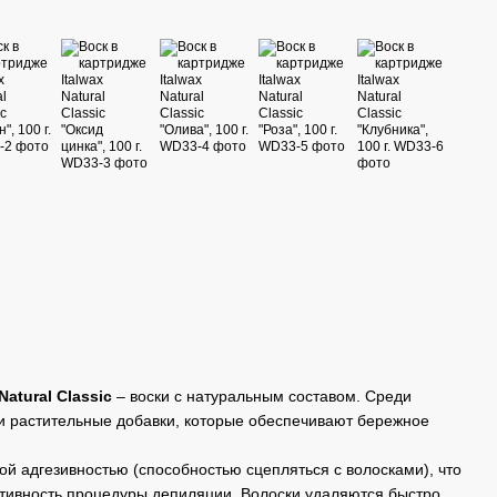
atural Classic
– воски с натуральным составом. Среди
и растительные добавки, которые обеспечивают бережное
й адгезивностью (способностью сцепляться с волосками), что
тивность процедуры депиляции. Волоски удаляются быстро