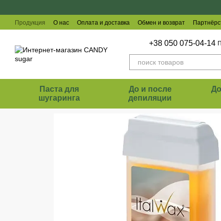
Перейти к основному контенту
Продукция
О нас
Оплата и доставка
Обмен и возврат
Партнёрс
Отзывы о магазине
+38 050 075-04-14
П
Паста для
До и после
Д
шугаринга
депиляции