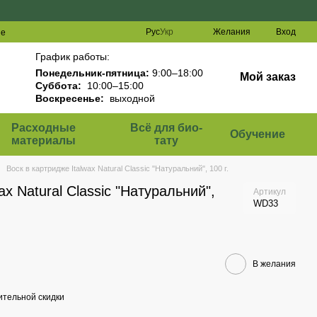
Рус
Укр
Желания
Вход
ие
График работы:
Понедельник-пятница:
9:00–18:00
Мой заказ
Суббота:
10:00–15:00
Воскресенье:
выходной
Расходные
Всё для био-
Обучение
материалы
тату
Воск в картридже Italwax Natural Classic "Натуральний", 100 г.
ax Natural Classic "Натуральний",
Артикул
WD33
В желания
тельной скидки