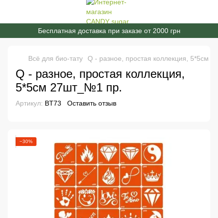
Бесплатная доставка при заказе от 2000 грн
Всё для био-тату
Q - разное, простая коллекция, 5*5см 
Q - разное, простая коллекция,
5*5см 27шт_№1 пр.
Артикул:
BT73
Оставить отзыв
−30%