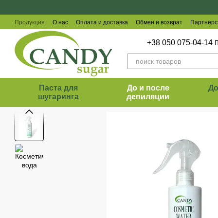
Перейти к основному контенту
Продукция
О нас
Оплата и доставка
Обмен и возврат
Партнёрс
Отзывы о магазине
+38 050 075-04-14
П
Паста для
До и после
Д
шугаринга
депиляции