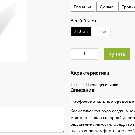
Ромашка
Дюшес
Тропи
Вес (объем)
250 мл
15 мл
Купить
Характеристики
Тип
После депиляции
Описание
Профессиональное средство 
Косметическая вода создана ка
мастера. После сахарной депил
ощущение липкости. Средство п
вызывая дискомфорта, что особ