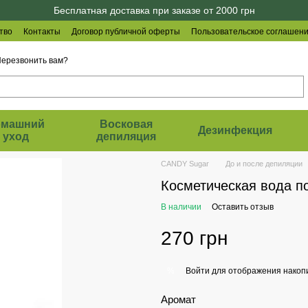
Бесплатная доставка при заказе от 2000 грн
тво
Контакты
Договор публичной оферты
Пользовательское соглашен
ерезвонить вам?
омашний
Восковая
Дезинфекция
уход
депиляция
CANDY Sugar
До и после депиляции
Косметическая вода п
В наличии
Оставить отзыв
270 грн
Войти
для отображения накопи
%
Аромат