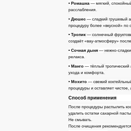
• Ромашка
— мягкий, спокойны
расслабления.
• Дюшес
— сладкий грушевый ар
процедуру более «вкусной» по
• Тропик
— солнечный фруктовый
создаёт «вау-атмосферу» посл
• Сочная дыня
— нежно-сладкий
релакса.
• Манго
— тёплый тропический 
ухода и комфорта.
• Мохито
— свежий коктейльный
процедуры и оставляет чистое, 
Способ применения
После процедуры распылить кос
удалить остатки сахарной пасты
Не смывать.
После очищения рекомендуется 