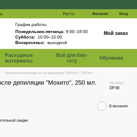
Рус
Укр
Желания
Вход
ие
График работы:
Понедельник-пятница:
9:00–18:00
Мой заказ
Суббота:
10:00–15:00
Воскресенье:
выходной
Расходные
Всё для био-
Обучение
материалы
тату
Косметическая вода после депиляции "Мохито", 250 мл.
осле депиляции "Мохито", 250 мл.
Артикул
DP39
В желания
тельной скидки