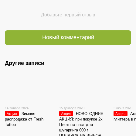
Добавьте первый отзыв
Новый комментарий
Другие записи
14 января 2024
15 декабря 2020
3 июня 2020
Зимняя
НОВОГОДНЯЯ
Ак
Акция
Акция
Акция
распродажа от Fresh
АКЦИЯ: при покупке 2х
глиттера в 
Tattoo
Цветных паст для
шугаринга 600 г
ПОДАРОК НА ВЫБОР