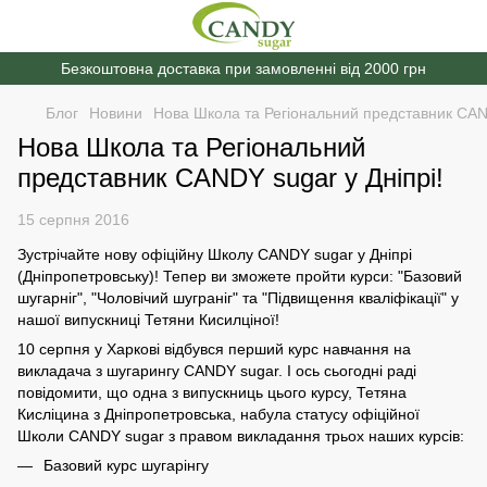
Безкоштовна доставка при замовленні від 2000 грн
Блог
Новини
Нова Школа та Регіональний представник CAND
Нова Школа та Регіональний
представник CANDY sugar у Дніпрі!
15 серпня 2016
Зустрічайте нову офіційну Школу CANDY sugar у Дніпрі
(Дніпропетровську)! Тепер ви зможете пройти курси: "Базовий
шугарніг", "Чоловічий шуграніг" та "Підвищення кваліфікації" у
нашої випускниці Тетяни Кисилціної!
10 серпня у Харкові відбувся перший курс навчання на
викладача з шугарингу CANDY sugar. І ось сьогодні раді
повідомити, що одна з випускниць цього курсу, Тетяна
Кисліцина з Дніпропетровська, набула статусу офіційної
Школи CANDY sugar з правом викладання трьох наших курсів:
Базовий курс шугарінгу