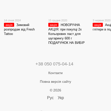
14 січня 2024
15 грудня 2020
3 червня 2020
Зимовий
НОВОРІЧНА
Акц
акція
акція
акція
розпродаж від Fresh
АКЦІЯ: при покупці 2х
глітери в п
Tattoo
Кольорових паст для
шугарингу 600 г
ПОДАРУНОК НА ВИБІР
+38 050 075-04-14
Контакти
Повна версія сайту
© 2026
Рус
Укр