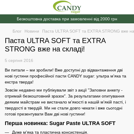
Безкоштовна доставка при замовленні від 2000 грн
Блог
Новини
Паста ULTRA SOFT та EXTRA STRONG вже на 
Паста ULTRA SOFT та EXTRA
STRONG вже на складі!
5 серпня 2016
Ви питали – ми зробили! Вже доступні до відвантаження дві
нові густини професійної пасти CANDY sugar: ультра м'яка та
екстра тверда!
Зовсім недавно ми публікували звіт з акції "Заповни анкету -
отримай безкоштовний зразок". За результатами опитування
деяким майстрам не вистачало м'якості в нашій м'якій пасті, і
твердості в твердій. Ми не стали довго чекати і вже сьогодні
готові презентувати Вам дві нові густини!
Перша новинка: Sugar Paste ULTRA SOFT
Дуже м'яка та пластична консистенція.