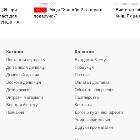
3 червня 2020
14 листопада 
ІЯ: при
Акція "Хна або 2 глітери в
Виставка I
акція
паст для
подарунок"
Київ. Як це
РУНОК НА
Каталог
Клієнтам
Паста для шугарінгу
Вхід до кабінету
До та після депіляції
Продукція
Домашній догляд
Про нас
Воскова депіляція
Оплата і доставка
Дезинфекція
Обмін та повернення
Витратні матеріали
Партнерство
Все для біо-тату
Контакти
Навчання
Договір публічної оферти
Угода користувача
Відгуки про магазин