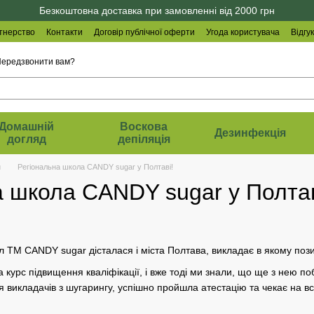
Безкоштовна доставка при замовленні від 2000 грн
тнерство
Контакти
Договір публічної оферти
Угода користувача
Відгу
ередзвонити вам?
Домашній
Воскова
Дезинфекція
догляд
депіляція
и
Регіональна школа CANDY sugar у Полтаві!
а школа CANDY sugar у Полтав
л ТМ CANDY sugar дісталася і міста Полтава, викладає в якому поз
 курс підвищення кваліфікації, і вже тоді ми знали, що ще з нею п
я викладачів з шугарингу, успішно пройшла атестацію та чекає на вс