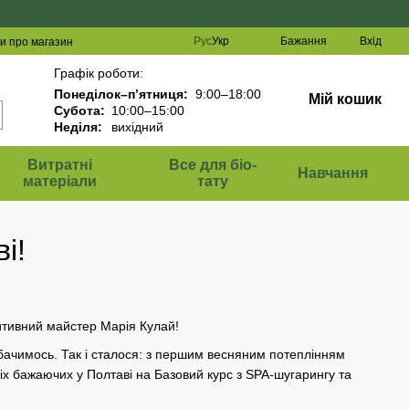
Рус
Укр
Бажання
Вхід
ки про магазин
Графік роботи:
Понеділок–п’ятниця:
9:00–18:00
Мій кошик
Субота:
10:00–15:00
Неділя:
вихідний
Витратні
Все для біо-
Навчання
матеріали
тату
і!
итивний майстер Марія Кулай!
обачимось. Так і сталося: з першим весняним потеплінням
іх бажаючих у Полтаві на Базовий курс з SPA-шугарингу та