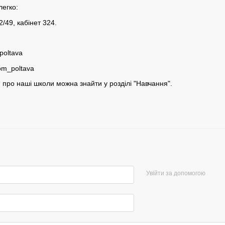
легко:
2/49, кабінет 324.
poltava
om_poltava
про наші школи можна знайти у розділі "Навчання".
Увійти за допомогою