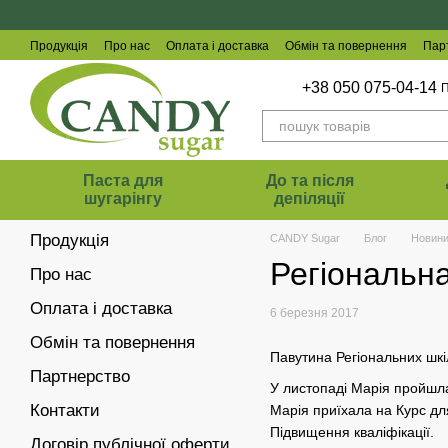
Перейти до основного контенту
Продукція
Про нас
Оплата і доставка
Обмін та повернення
Пар
+38 050 075-04-14
П
Паста для
До та після
шугарінгу
депіляції
Продукція
CANDY Sugar
Блог
Новин
Регіональн
Про нас
Оплата і доставка
6 березня 2017
Обмін та повернення
Павутина Регіональних шкі
Партнерство
У листопаді Марія пройшла
Контакти
Марія приїхала на Курс дл
Підвищення кваліфікації.
Договір публічної оферти