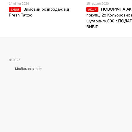
14 січня 2024
15 грудня 2020
Зимовий розпродаж від
НОВОРІЧНА АКЦ
акція
акція
Fresh Tattoo
покупці 2х Кольорових 
шугарингу 600 г ПОДА
ВИБІР
© 2026
Мобільна версія