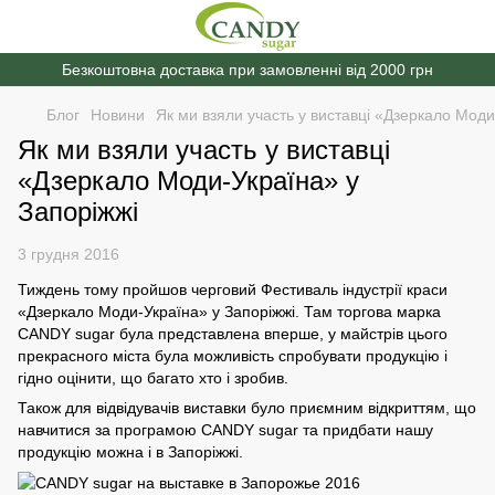
Безкоштовна доставка при замовленні від 2000 грн
Блог
Новини
Як ми взяли участь у виставці «Дзеркало Моди
Як ми взяли участь у виставці
«Дзеркало Моди-Україна» у
Запоріжжі
3 грудня 2016
Тиждень тому пройшов черговий Фестиваль індустрії краси
«Дзеркало Моди-Україна» у Запоріжжі. Там торгова марка
CANDY sugar була представлена ​​вперше, у майстрів цього
прекрасного міста була можливість спробувати продукцію і
гідно оцінити, що багато хто і зробив.
Також для відвідувачів виставки було приємним відкриттям, що
навчитися за програмою CANDY sugar та придбати нашу
продукцію можна і в Запоріжжі.