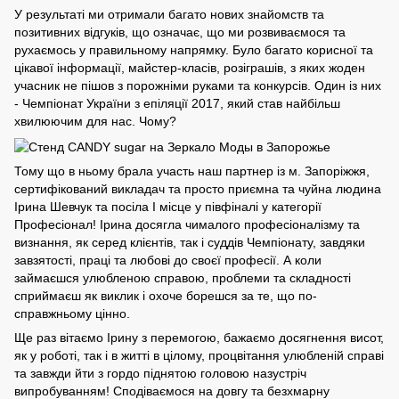
У результаті ми отримали багато нових знайомств та
позитивних відгуків, що означає, що ми розвиваємося та
рухаємось у правильному напрямку. Було багато корисної та
цікавої інформації, майстер-класів, розіграшів, з яких жоден
учасник не пішов з порожніми руками та конкурсів. Один із них
- Чемпіонат України з епіляції 2017, який став найбільш
хвилюючим для нас. Чому?
Тому що в ньому брала участь наш партнер із м. Запоріжжя,
сертифікований викладач та просто приємна та чуйна людина
Ірина Шевчук та посіла І місце у півфіналі у категорії
Професіонал! Ірина досягла чималого професіоналізму та
визнання, як серед клієнтів, так і суддів Чемпіонату, завдяки
завзятості, праці та любові до своєї професії. А коли
займаєшся улюбленою справою, проблеми та складності
сприймаєш як виклик і охоче борешся за те, що по-
справжньому цінно.
Ще раз вітаємо Ірину з перемогою, бажаємо досягнення висот,
як у роботі, так і в житті в цілому, процвітання улюбленій справі
та завжди йти з гордо піднятою головою назустріч
випробуванням! Сподіваємося на довгу та безхмарну