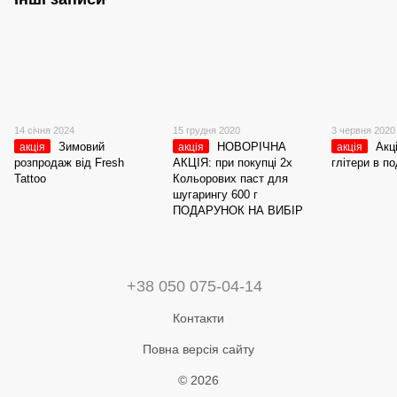
14 січня 2024
15 грудня 2020
3 червня 2020
Зимовий
НОВОРІЧНА
Акц
акція
акція
акція
розпродаж від Fresh
АКЦІЯ: при покупці 2х
глітери в п
Tattoo
Кольорових паст для
шугарингу 600 г
ПОДАРУНОК НА ВИБІР
+38 050 075-04-14
Контакти
Повна версія сайту
© 2026