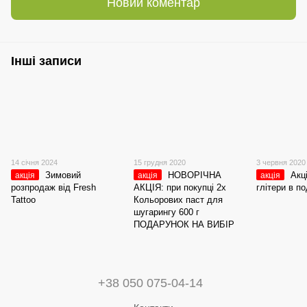
Новий коментар
Інші записи
14 січня 2024
15 грудня 2020
3 червня 2020
Зимовий
НОВОРІЧНА
Акц
акція
акція
акція
розпродаж від Fresh
АКЦІЯ: при покупці 2х
глітери в п
Tattoo
Кольорових паст для
шугарингу 600 г
ПОДАРУНОК НА ВИБІР
+38 050 075-04-14