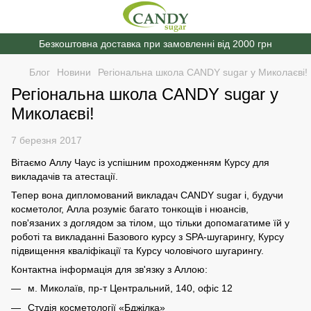
Безкоштовна доставка при замовленні від 2000 грн
Блог
Новини
Регіональна школа CANDY sugar у Миколаєві!
Регіональна школа CANDY sugar у
Миколаєві!
7 березня 2017
Вітаємо Аллу Чаус із успішним проходженням Курсу для
викладачів та атестації.
Тепер вона дипломований викладач CANDY sugar і, будучи
косметолог, Алла розуміє багато тонкощів і нюансів,
пов'язаних з доглядом за тілом, що тільки допомагатиме їй у
роботі та викладанні Базового курсу з SPA-шугарингу, Курсу
підвищення кваліфікації та Курсу чоловічого шугарингу.
Контактна інформація для зв'язку з Аллою:
м. Миколаїв, пр-т Центральний, 140, офіс 12
Студія косметології «Бджілка»